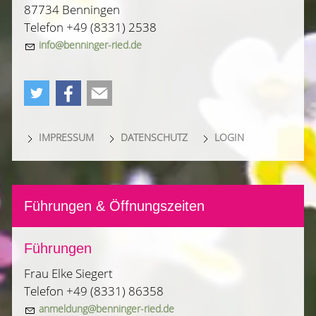
87734 Benningen
Telefon +49 (8331) 2538
nf
b
nn
ng
r-r
d
d
IMPRESSUM
DATENSCHUTZ
LOGIN
Führungen & Öffnungszeiten
Führungen
Frau Elke Siegert
Telefon +49 (8331) 86358
nm
ld
ng
b
nn
ng
r-r
d
d